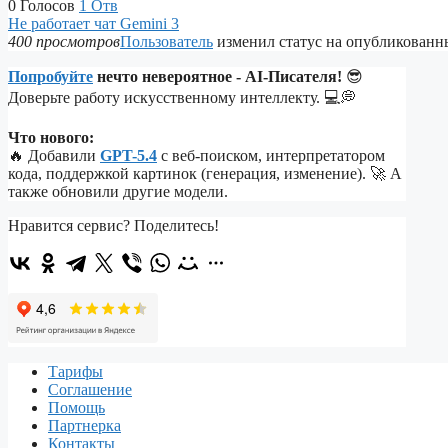
0
Голосов
1
Отв
Не работает чат Gemini 3
400 просмотров
Пользователь
изменил статус на опубликован
Попробуйте
нечто невероятное - AI-Писателя!
😎
Доверьте работу искусственному интеллекту. 💻💭
Что нового:
🔥 Добавили
GPT-5.4
с веб-поиском, интерпретатором
кода, поддержкой картинок (генерация, изменение). 🚀 А
также обновили другие модели.
Нравится сервис? Поделитесь!
Тарифы
Соглашение
Помощь
Партнерка
Контакты