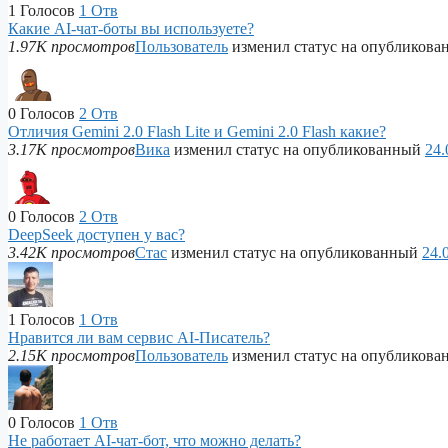
1
Голосов
1
Отв
Какие AI-чат-боты вы используете?
1.97K просмотров
Пользователь
изменил статус на опубликов
0
Голосов
2
Отв
Отличия Gemini 2.0 Flash Lite и Gemini 2.0 Flash какие?
3.17K просмотров
Вика
изменил статус на опубликованный
24.
0
Голосов
2
Отв
DeepSeek доступен у вас?
3.42K просмотров
Стас
изменил статус на опубликованный
24.
1
Голосов
1
Отв
Нравится ли вам сервис AI-Писатель?
2.15K просмотров
Пользователь
изменил статус на опубликов
0
Голосов
1
Отв
Не работает AI-чат-бот, что можно делать?