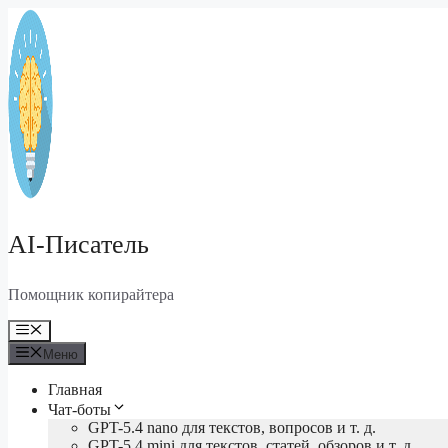
Перейти
к
содержимому
AI-Писатель
Помощник копирайтера
Меню
Меню
Главная
Чат-боты
GPT-5.4 nano для текстов, вопросов и т. д.
GPT-5.4 mini для текстов, статей, обзоров и т. д.