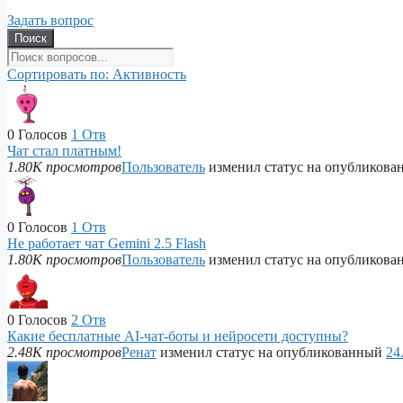
Задать вопрос
Поиск
Сортировать по:
Активность
0
Голосов
1
Отв
Чат стал платным!
1.80K просмотров
Пользователь
изменил статус на опубликов
0
Голосов
1
Отв
Не работает чат Gemini 2.5 Flash
1.80K просмотров
Пользователь
изменил статус на опубликов
0
Голосов
2
Отв
Какие бесплатные AI-чат-боты и нейросети доступны?
2.48K просмотров
Ренат
изменил статус на опубликованный
24