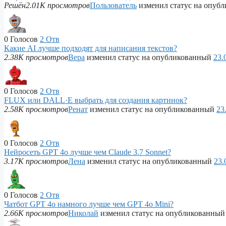
Решён
2.01K просмотров
Пользователь
изменил статус на опуб
0
Голосов
2
Отв
Какие AI лучше подходят для написания текстов?
2.38K просмотров
Вера
изменил статус на опубликованный
23.
0
Голосов
2
Отв
FLUX или DALL·E выбрать для создания картинок?
2.58K просмотров
Ренат
изменил статус на опубликованный
23
0
Голосов
2
Отв
Нейросеть GPT 4o лучше чем Claude 3.7 Sonnet?
3.17K просмотров
Лена
изменил статус на опубликованный
23.
0
Голосов
2
Отв
Чатбот GPT 4o намного лучше чем GPT 4o Mini?
2.66K просмотров
Николай
изменил статус на опубликованны