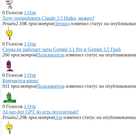
0
Голосов
1
Отв
Хочу попробовать Claude 3.5 Haiku, можно?
Решён
2.10K просмотров
Леонид
изменил статус на опубликов
0
Голосов
1
Отв
Снова не работает чаты Gemini 3.1 Pro и Gemini 3.5 Flash
266 просмотров
Пользователь
изменил статус на опубликован
0
Голосов
1
Отв
Кончаются коинс
931 просмотров
Пользователь
изменил статус на опубликован
0
Голосов
1
Отв
AI-чат-бот GPT 4o есть бесплатный?
Решён
2.29K просмотров
Оля
изменил статус на опубликованн