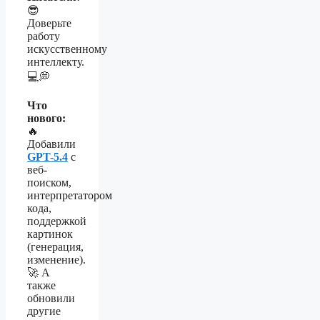
😎
Доверьте
работу
искусственному
интеллекту.
💻💭
Что
нового:
🔥
Добавили
GPT-5.4
с
веб-
поиском,
интерпретатором
кода,
поддержкой
картинок
(генерация,
изменение).
🚀 А
также
обновили
другие