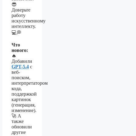
😎
Доверьте
работу
искусственному
интеллекту.
💻💭
Что
нового:
🔥
Добавили
GPT-5.4
с
веб-
поиском,
интерпретатором
кода,
поддержкой
картинок
(генерация,
изменение).
🚀 А
также
обновили
другие