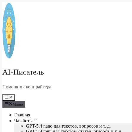
Перейти
к
содержимому
AI-Писатель
Помощник копирайтера
Меню
Меню
Главная
Чат-боты
GPT-5.4 nano для текстов, вопросов и т. д.
GPT-5.4 mini для текстов, статей, обзоров и т. д.