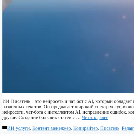
ИИ-Писатель – это нейросеть и чат-бот с AI, который облада
различных текстов. Он предлагает широкий спектр услуг, вклю
нейросети, чат-бота с интеллектом AI, исправление ошибок, к
другое. Создание больших статей с …
Читать далее
Рубрики
ИИ-услуги
,
Контент-менеджер
,
Копирайтер
,
Писатель
,
Редак