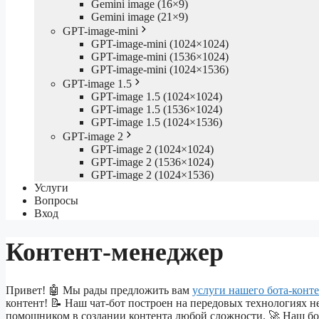
Gemini image (16×9)
Gemini image (21×9)
GPT-image-mini
GPT-image-mini (1024×1024)
GPT-image-mini (1536×1024)
GPT-image-mini (1024×1536)
GPT-image 1.5
GPT-image 1.5 (1024×1024)
GPT-image 1.5 (1536×1024)
GPT-image 1.5 (1024×1536)
GPT-image 2
GPT-image 2 (1024×1024)
GPT-image 2 (1536×1024)
GPT-image 2 (1024×1536)
Услуги
Вопросы
Вход
Контент-менеджер
Привет! 🤖 Мы рады предложить вам
услуги нашего бота-конт
контент! 📝 Наш чат-бот построен на передовых технологиях н
помощником в создании контента любой сложности. 🚀 Наш бот