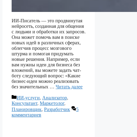
ИИ-Писатель — это продвинутая
нейросеть, созданная для общения
с людьми и обработки их запросов.
Она может помочь вам в поиске
новых идей в различных сферах,
облегчив процесс мозгового
штурма и помогая придумать
новые решения. Например, если
вам нужны идеи для бизнеса без
вложений, вы можете задать чат-
боту следующий вопрос: «Какие
бизнес-идеи можно реализовать
без значительных …
Читать далее
Рубрики
ИИ-услуги
,
Анализатор
,
Консультант
,
Маркетолог
,
Планировщик
,
Разработчик
5
комментариев