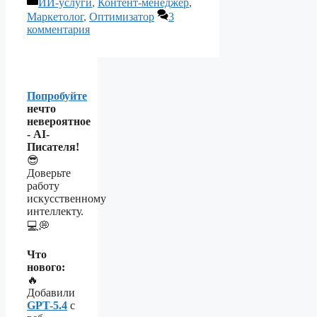
Рубрики
ИИ-услуги
,
Контент-менеджер
,
Маркетолог
,
Оптимизатор
3
комментария
Попробуйте
нечто
невероятное
- AI-
Писателя!
😎
Доверьте
работу
искусственному
интеллекту.
💻💭
Что
нового:
🔥
Добавили
GPT-5.4
с