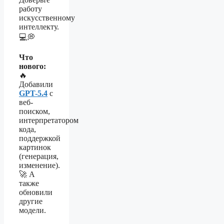
работу
искусственному
интеллекту.
💻💭
Что
нового:
🔥
Добавили
GPT-5.4
с
веб-
поиском,
интерпретатором
кода,
поддержкой
картинок
(генерация,
изменение).
🚀 А
также
обновили
другие
модели.