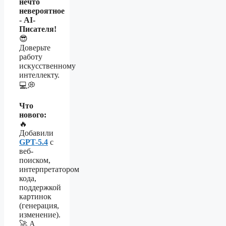
нечто
невероятное
- AI-
Писателя!
😎
Доверьте
работу
искусственному
интеллекту.
💻💭
Что
нового:
🔥
Добавили
GPT-5.4
с
веб-
поиском,
интерпретатором
кода,
поддержкой
картинок
(генерация,
изменение).
🚀 А