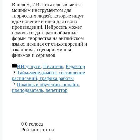
В целом, ИИ-Писатель является
мощным инструментом для
творческих людей, которые ищут
вдохновение и идеи для своих
произведений. Нейросеть может
помочь создать разнообразные
формы творчества на английском
языке, начиная от стихотворений и
заканчивая сценариями для
фильмов и сериалов.
Рубрики
ИИ-услуги
,
Писатель
,
Редактор
Тайм-менеджмент: составление
расписаний, графика работы
Помощь в обучении, онлайн-
преподаватель, репетитор
0
0
голоса
Рейтинг статьи