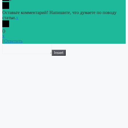
Оставьте комментарий! Напишите, что думаете по поводу
статьи.
x
(
)
x
|
Ответить
Insert