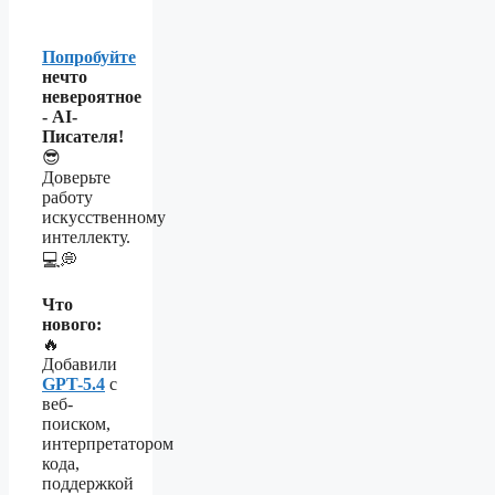
Попробуйте
нечто
невероятное
- AI-
Писателя!
😎
Доверьте
работу
искусственному
интеллекту.
💻💭
Что
нового:
🔥
Добавили
GPT-5.4
с
веб-
поиском,
интерпретатором
кода,
поддержкой