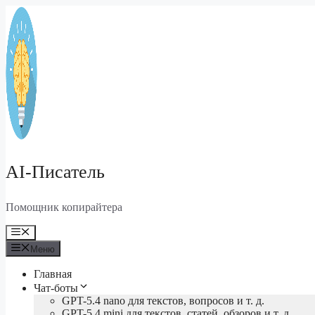
Перейти
к
содержимому
AI-Писатель
Помощник копирайтера
Меню
Меню
Главная
Чат-боты
GPT-5.4 nano для текстов, вопросов и т. д.
GPT-5.4 mini для текстов, статей, обзоров и т. д.