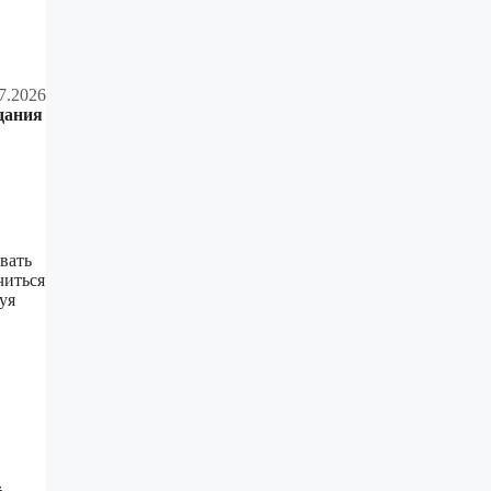
7.2026
дания
вать
читься
уя