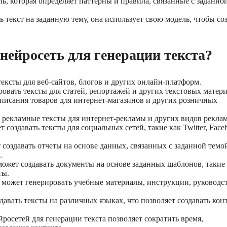
ль, которая определяет паттерны и правила, связанные с заданно
ь текст на заданную тему, она использует свою модель, чтобы со
нейросеть для генерации текста?
тексты для веб-сайтов, блогов и других онлайн-платформ.
овать тексты для статей, репортажей и других текстовых матери
описания товаров для интернет-магазинов и других розничных
ь рекламные тексты для интернет-рекламы и других видов рекла
 создавать тексты для социальных сетей, такие как Twitter, Face
создавать отчеты на основе данных, связанных с заданной темо
.
ожет создавать документы на основе заданных шаблонов, такие
ты.
ь может генерировать учебные материалы, инструкции, руководс
давать тексты на различных языках, что позволяет создавать кон
йросетей для генерации текста позволяет сократить время,