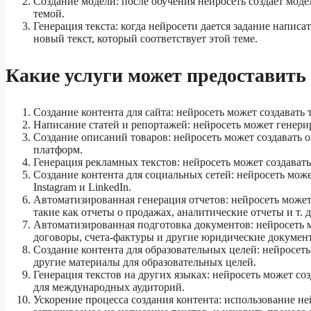
Создание модели: после обучения нейросеть создает моде
темой.
Генерация текста: когда нейросети дается задание написат
новый текст, который соответствует этой теме.
Какие услуги может предоставить 
Создание контента для сайта: нейросеть может создавать 
Написание статей и репортажей: нейросеть может генерир
Создание описаний товаров: нейросеть может создавать 
платформ.
Генерация рекламных текстов: нейросеть может создават
Создание контента для социальных сетей: нейросеть может
Instagram и LinkedIn.
Автоматизированная генерация отчетов: нейросеть может 
такие как отчеты о продажах, аналитические отчеты и т. д
Автоматизированная подготовка документов: нейросеть м
договоры, счета-фактуры и другие юридические докумен
Создание контента для образовательных целей: нейросет
другие материалы для образовательных целей.
Генерация текстов на других языках: нейросеть может соз
для международных аудиторий.
Ускорение процесса создания контента: использование не