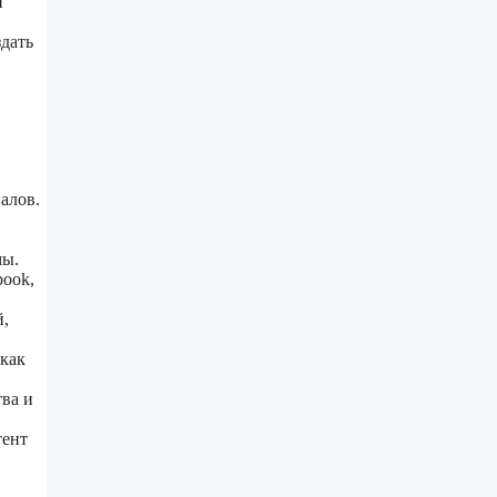
й
здать
алов.
мы.
book,
й,
 как
тва и
тент