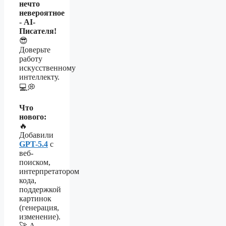
нечто
невероятное
- AI-
Писателя!
😎
Доверьте
работу
искусственному
интеллекту.
💻💭
Что
нового:
🔥
Добавили
GPT-5.4
с
веб-
поиском,
интерпретатором
кода,
поддержкой
картинок
(генерация,
изменение).
🚀 А