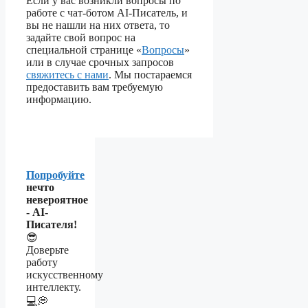
Если у вас возникли вопросы по
работе с чат-ботом AI-Писатель, и
вы не нашли на них ответа, то
задайте свой вопрос на
специальной странице «
Вопросы
»
или в случае срочных запросов
свяжитесь с нами
. Мы постараемся
предоставить вам требуемую
информацию.
Попробуйте
нечто
невероятное
- AI-
Писателя!
😎
Доверьте
работу
искусственному
интеллекту.
💻💭