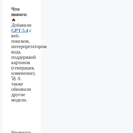
Что
нового:
🔥
Добавили
GPT-5.4
с
веб-
поиском,
интерпретатором
кода,
поддержкой
картинок
(генерация,
изменение).
🚀 А
также
обновили
другие
модели.
Нравится