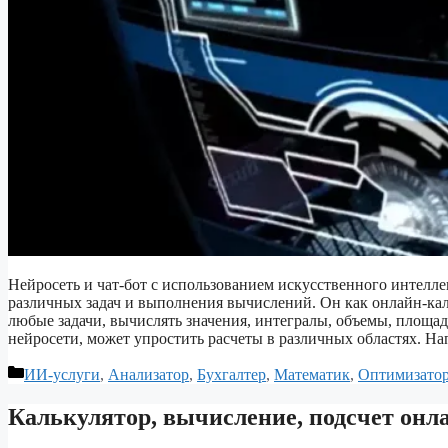
Нейросеть и чат-бот с использованием искусственного интелл
различных задач и выполнения вычислений. Он как онлайн-ка
любые задачи, вычислять значения, интегралы, объемы, площад
нейросети, может упростить расчеты в различных областях. Н
Рубрики
ИИ-услуги
,
Анализатор
,
Бухгалтер
,
Математик
,
Оптимизато
Калькулятор, вычисление, подсчет онла