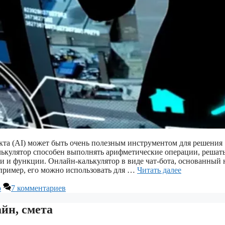
екта (AI) может быть очень полезным инструментом для решения
лькулятор способен выполнять арифметические операции, решат
и и функции. Онлайн-калькулятор в виде чат-бота, основанный 
апример, его можно использовать для …
Читать далее
р
7 комментариев
йн, смета