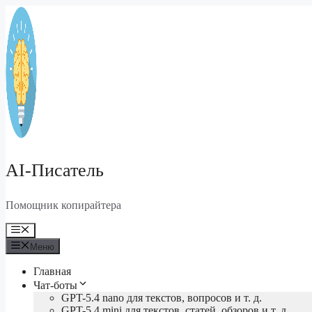
Перейти
к
содержимому
AI-Писатель
Помощник копирайтера
Меню
Меню
Главная
Чат-боты
GPT-5.4 nano для текстов, вопросов и т. д.
GPT-5.4 mini для текстов, статей, обзоров и т. д.