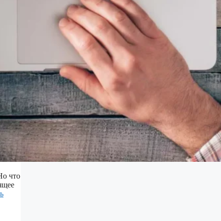
Но что
ящее
ь