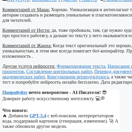
Комментарий от Маша:
Хорошо. Уникализация и антиплагиат т
авторам создавать и размещать уникальные и плагиатонезавис
для читателей.
Комментарий от Нести:
да, тоже пробовала, там, где нужно худ
про простого работягу, а дальше по тексту у него оказывается 
Комментарий от Жанна:
Когда текст оригинальный это хорошо,
уникальностью, в этом мне всегда помогает бот-копирайтер. П
изложенность .
Другие услуги нейросети:
Форматирование текста
,
Написание 
процентов
,
Составление контрольных работ
,
Перевод документ
академических работ
,
Консультации репродуктолога
, а также 
тест и попробуйте нейросеть онлайн бесплатно. Дата редактиров
Попробуйте
нечто невероятное - AI-Писателя!
😎
Доверьте работу искусственному интеллекту. 💻💭
Что нового:
🔥 Добавили
GPT-5.4
с веб-поиском, интерпретатором
кода, поддержкой картинок (генерация, изменение). 🚀 А
также обновили другие модели.