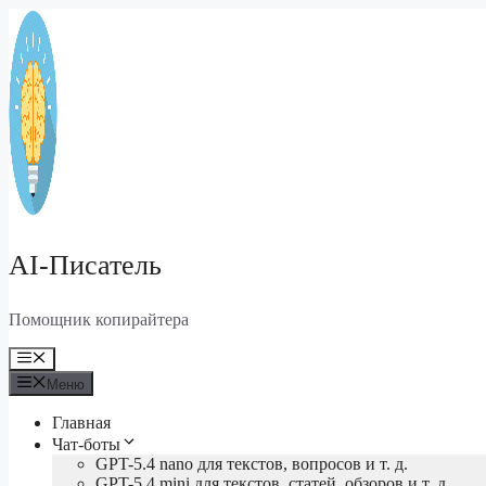
Перейти
к
содержимому
AI-Писатель
Помощник копирайтера
Меню
Меню
Главная
Чат-боты
GPT-5.4 nano для текстов, вопросов и т. д.
GPT-5.4 mini для текстов, статей, обзоров и т. д.