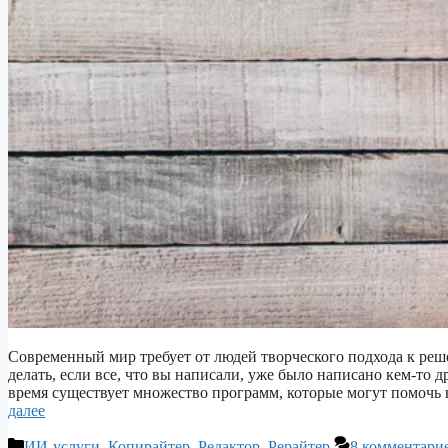
Современный мир требует от людей творческого подхода к решен
делать, если все, что вы написали, уже было написано кем-то 
время существует множество программ, которые могут помочь 
далее
Рубрики
ИИ-услуги
,
Копирайтер
,
Редактор
,
Рерайтер
8 комментари