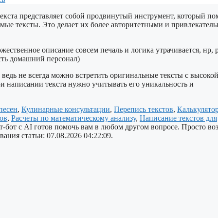
екста представляет собой продвинутый инструмент, который по
имые тексты. Это делает их более авторитетными и привлекател
ожественное описание совсем печаль и логика утрачивается, нр, 
есть домашний персонал)
 ведь не всегда можно встретить оригинальные тексты с высоко
ри написании текста нужно учитывать его уникальность и
песен
,
Кулинарные консультации
,
Перепись текстов
,
Калькулято
ов
,
Расчеты по математическому анализу
,
Написание текстов для
чат-бот с AI готов помочь вам в любом другом вопросе. Просто во
ания статьи: 07.08.2026 04:22:09.