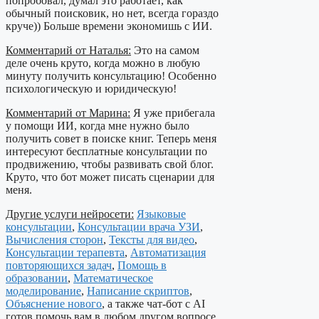
попробовал, думал это работает, как
обычный поисковик, но нет, всегда гораздо
круче)) Больше времени экономишь с ИИ.
Комментарий от Наталья:
Это на самом
деле очень круто, когда можно в любую
минуту получить консультацию! Особенно
психологическую и юридическую!
Комментарий от Марина:
Я уже прибегала
у помощи ИИ, когда мне нужно было
получить совет в поиске книг. Теперь меня
интересуют бесплатные консультации по
продвижению, чтобы развивать свой блог.
Круто, что бот может писать сценарии для
меня.
Другие услуги нейросети:
Языковые
консультации
,
Консультации врача УЗИ
,
Вычисления сторон
,
Тексты для видео
,
Консультации терапевта
,
Автоматизация
повторяющихся задач
,
Помощь в
образовании
,
Математическое
моделирование
,
Написание скриптов
,
Объяснение нового
, а также чат-бот с AI
готов помочь вам в любом другом вопросе.