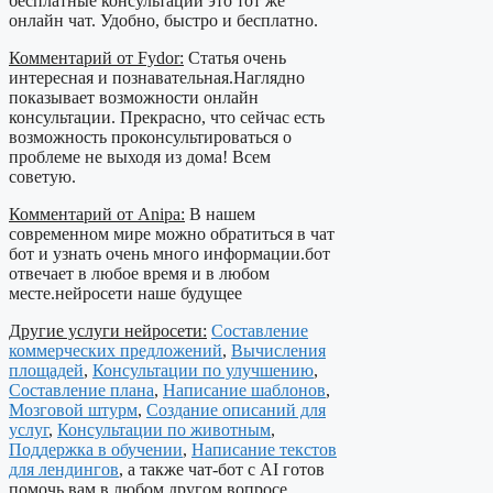
бесплатные консультации это тот же
онлайн чат. Удобно, быстро и бесплатно.
Комментарий от Fydor:
Статья очень
интересная и познавательная.Наглядно
показывает возможности онлайн
консультации. Прекрасно, что сейчас есть
возможность проконсультироваться о
проблеме не выходя из дома! Всем
советую.
Комментарий от Anipa:
В нашем
современном мире можно обратиться в чат
бот и узнать очень много информации.бот
отвечает в любое время и в любом
месте.нейросети наше будущее
Другие услуги нейросети:
Составление
коммерческих предложений
,
Вычисления
площадей
,
Консультации по улучшению
,
Составление плана
,
Написание шаблонов
,
Мозговой штурм
,
Создание описаний для
услуг
,
Консультации по животным
,
Поддержка в обучении
,
Написание текстов
для лендингов
, а также чат-бот с AI готов
помочь вам в любом другом вопросе.