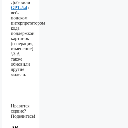
Добавили
GPT-5.4
с
веб-
поиском,
интерпретатором
кода,
поддержкой
картинок
(генерация,
изменение).
🚀 А
также
обновили
другие
модели.
Нравится
сервис?
Поделитесь!