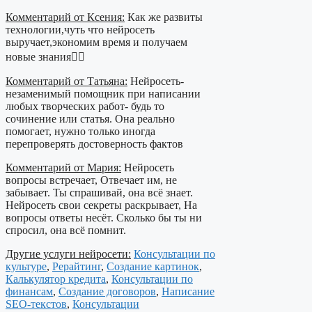
Комментарий от Ксения:
Как же развиты
технологии,чуть что нейросеть
выручает,экономим время и получаем
новые знания👍🏻
Комментарий от Татьяна:
Нейросеть-
незаменимый помощник при написании
любых творческих работ- будь то
сочинение или статья. Она реально
помогает, нужно только иногда
перепроверять достоверность фактов
Комментарий от Мария:
Нейросеть
вопросы встречает, Отвечает им, не
забывает. Ты спрашивай, она всё знает.
Нейросеть свои секреты раскрывает, На
вопросы ответы несёт. Сколько бы ты ни
спросил, она всё помнит.
Другие услуги нейросети:
Консультации по
культуре
,
Рерайтинг
,
Создание картинок
,
Калькулятор кредита
,
Консультации по
финансам
,
Создание договоров
,
Написание
SEO-текстов
,
Консультации