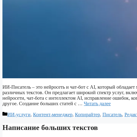
ИИ-Писатель – это нейросеть и чат-бот с AI, который облада
различных текстов. Он предлагает широкий спектр услуг, вклю
нейросети, чат-бота с интеллектом AI, исправление ошибок, к
другое. Создание больших статей с …
Читать далее
Рубрики
ИИ-услуги
,
Контент-менеджер
,
Копирайтер
,
Писатель
,
Редак
Написание больших текстов