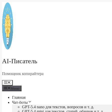
Перейти
к
содержимому
AI-Писатель
Помощник копирайтера
Меню
Меню
Главная
Чат-боты
GPT-5.4 nano для текстов, вопросов и т. д.
GPT-5.4 mini для текстов, статей, обзоров и т. д.