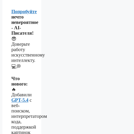
Попробуйте
нечто
невероятное
- AI-
Писателя!
😎
Доверьте
работу
искусственному
интеллекту.
💻💭
Что
нового:
🔥
Добавили
GPT-5.4
с
веб-
поиском,
интерпретатором
кода,
поддержкой
картинок