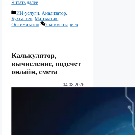
Читать далее
Рубрики
ИИ-услуги
,
Анализатор
,
Бухгалтер
,
Математик
,
Оптимизатор
7 комментариев
Калькулятор,
вычисление, подсчет
онлайн, смета
04.08.2026