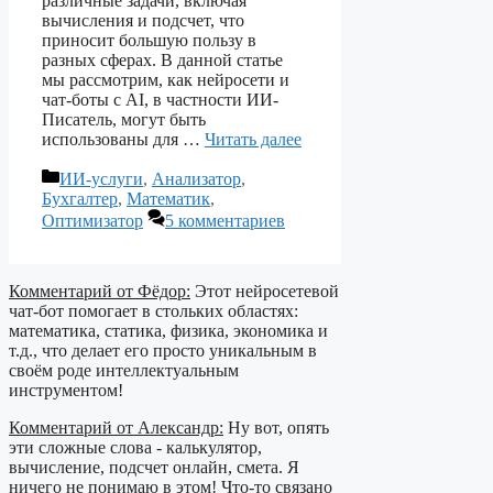
различные задачи, включая
вычисления и подсчет, что
приносит большую пользу в
разных сферах. В данной статье
мы рассмотрим, как нейросети и
чат-боты с AI, в частности ИИ-
Писатель, могут быть
использованы для …
Читать далее
Рубрики
ИИ-услуги
,
Анализатор
,
Бухгалтер
,
Математик
,
Оптимизатор
5 комментариев
Комментарий от Фёдор:
Этот нейросетевой
чат-бот помогает в стольких областях:
математика, статика, физика, экономика и
т.д., что делает его просто уникальным в
своём роде интеллектуальным
инструментом!
Комментарий от Александр:
Ну вот, опять
эти сложные слова - калькулятор,
вычисление, подсчет онлайн, смета. Я
ничего не понимаю в этом! Что-то связано