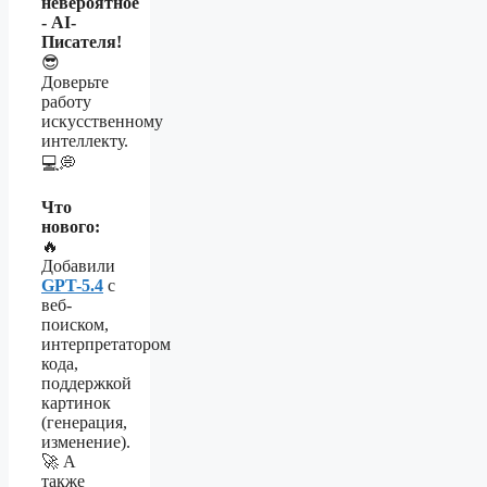
невероятное
- AI-
Писателя!
😎
Доверьте
работу
искусственному
интеллекту.
💻💭
Что
нового:
🔥
Добавили
GPT-5.4
с
веб-
поиском,
интерпретатором
кода,
поддержкой
картинок
(генерация,
изменение).
🚀 А
также