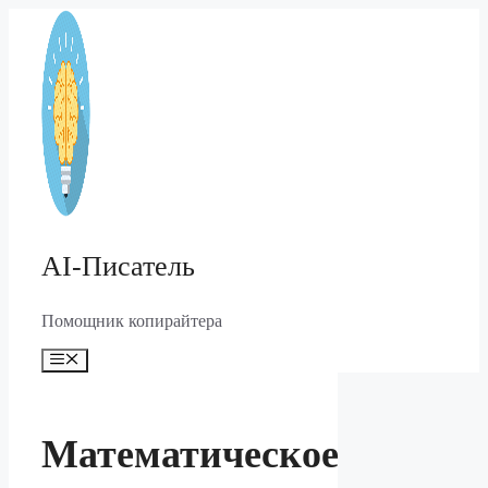
Перейти
к
содержимому
AI-Писатель
Помощник копирайтера
Меню
Математическое