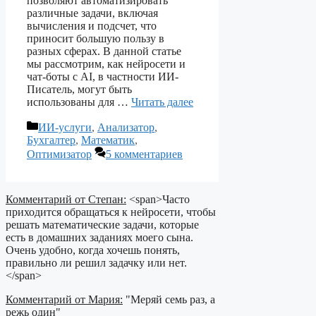
позволяют автоматизировать
различные задачи, включая
вычисления и подсчет, что
приносит большую пользу в
разных сферах. В данной статье
мы рассмотрим, как нейросети и
чат-боты с AI, в частности ИИ-
Писатель, могут быть
использованы для …
Читать далее
Рубрики
ИИ-услуги
,
Анализатор
,
Бухгалтер
,
Математик
,
Оптимизатор
5 комментариев
Комментарий от Степан:
<span>Часто
приходится обращаться к нейросети, чтобы
решать математические задачи, которые
есть в домашних заданиях моего сына.
Очень удобно, когда хочешь понять,
правильно ли решил задачку или нет.
</span>
Комментарий от Мария:
"Меряй семь раз, а
режь один"