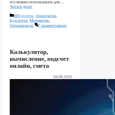
его можно использовать для …
Читать далее
Рубрики
ИИ-услуги
,
Анализатор
,
Бухгалтер
,
Математик
,
Оптимизатор
7 комментариев
Калькулятор,
вычисление, подсчет
онлайн, смета
04.08.2026