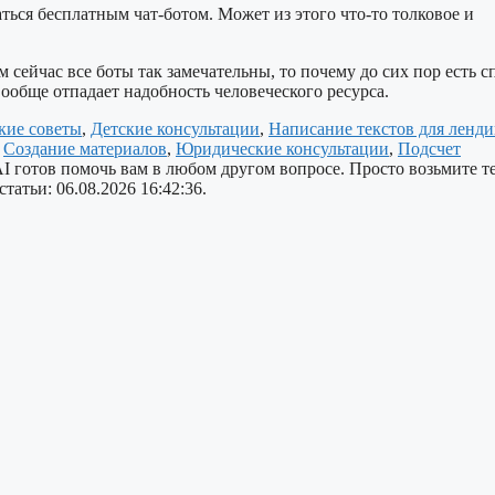
ься бесплатным чат-ботом. Может из этого что-то толковое и
 сейчас все боты так замечательны, то почему до сих пор есть с
вообще отпадает надобность человеческого ресурса.
кие советы
,
Детские консультации
,
Написание текстов для ленд
,
Создание материалов
,
Юридические консультации
,
Подсчет
 AI готов помочь вам в любом другом вопросе. Просто возьмите т
атьи: 06.08.2026 16:42:36.