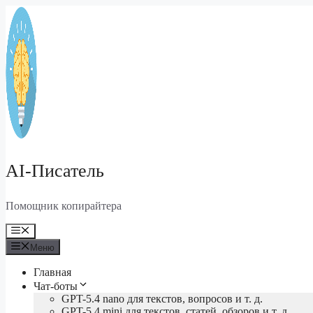
Перейти
к
содержимому
AI-Писатель
Помощник копирайтера
Меню
Меню
Главная
Чат-боты
GPT-5.4 nano для текстов, вопросов и т. д.
GPT-5.4 mini для текстов, статей, обзоров и т. д.