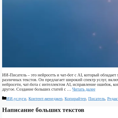
ИИ-Писатель – это нейросеть и чат-бот с AI, который облада
различных текстов. Он предлагает широкий спектр услуг, вклю
нейросети, чат-бота с интеллектом AI, исправление ошибок, к
другое. Создание больших статей с …
Читать далее
Рубрики
ИИ-услуги
,
Контент-менеджер
,
Копирайтер
,
Писатель
,
Редак
Написание больших текстов