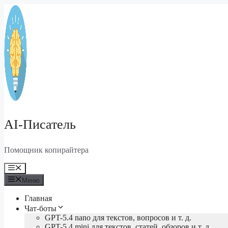
Перейти
к
содержимому
AI-Писатель
Помощник копирайтера
Меню
Меню
Главная
Чат-боты
GPT-5.4 nano для текстов, вопросов и т. д.
GPT-5.4 mini для текстов, статей, обзоров и т. д.