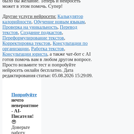
было бы желание. Теперь и нейросеть
может в этом помочь. Супер!
Другие услуги нейросети:
Калькулятор
калорийности
,
Обучение новым языкам
,
Проверка на уникальность
,
Перевод
текстов
,
Создание подкастов
,
Переформулирование текстов
,
Корректировка текстов
,
Консультации по
организации
,
Работка текстов
,
Консультации юриста
, а также чат-бот с AI
готов помочь вам в любом другом вопросе.
Просто возьмите тест и попробуйте
нейросеть онлайн бесплатно. Дата
редактирования статьи: 05.08.2026 15:29:09.
Попробуйте
нечто
невероятное
- AI-
Писателя!
😎
Доверьте
работу