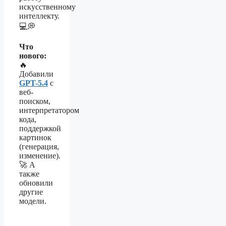
искусственному
интеллекту.
💻💭
Что
нового:
🔥
Добавили
GPT-5.4
с
веб-
поиском,
интерпретатором
кода,
поддержкой
картинок
(генерация,
изменение).
🚀 А
также
обновили
другие
модели.