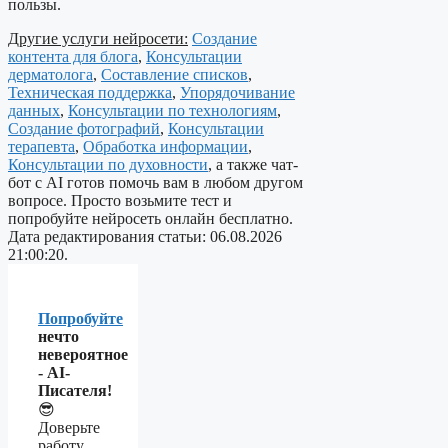
пользы.
Другие услуги нейросети:
Создание
контента для блога
,
Консультации
дерматолога
,
Составление списков
,
Техническая поддержка
,
Упорядочивание
данных
,
Консультации по технологиям
,
Создание фотографий
,
Консультации
терапевта
,
Обработка информации
,
Консультации по духовности
, а также чат-
бот с AI готов помочь вам в любом другом
вопросе. Просто возьмите тест и
попробуйте нейросеть онлайн бесплатно.
Дата редактирования статьи: 06.08.2026
21:00:20.
Попробуйте
нечто
невероятное
- AI-
Писателя!
😎
Доверьте
работу