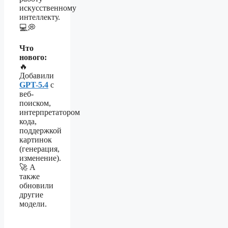
искусственному
интеллекту.
💻💭
Что
нового:
🔥
Добавили
GPT-5.4
с
веб-
поиском,
интерпретатором
кода,
поддержкой
картинок
(генерация,
изменение).
🚀 А
также
обновили
другие
модели.