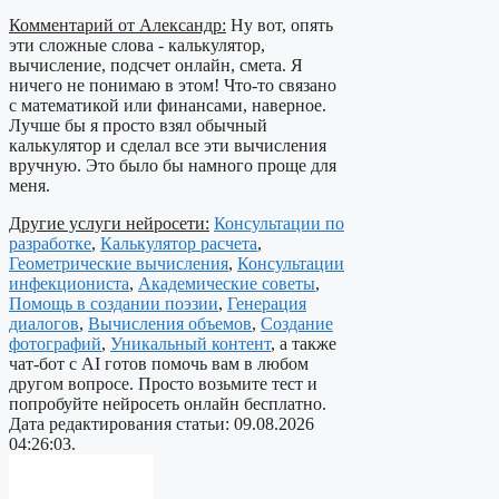
Комментарий от Александр:
Ну вот, опять
эти сложные слова - калькулятор,
вычисление, подсчет онлайн, смета. Я
ничего не понимаю в этом! Что-то связано
с математикой или финансами, наверное.
Лучше бы я просто взял обычный
калькулятор и сделал все эти вычисления
вручную. Это было бы намного проще для
меня.
Другие услуги нейросети:
Консультации по
разработке
,
Калькулятор расчета
,
Геометрические вычисления
,
Консультации
инфекциониста
,
Академические советы
,
Помощь в создании поэзии
,
Генерация
диалогов
,
Вычисления объемов
,
Создание
фотографий
,
Уникальный контент
, а также
чат-бот с AI готов помочь вам в любом
другом вопросе. Просто возьмите тест и
попробуйте нейросеть онлайн бесплатно.
Дата редактирования статьи: 09.08.2026
04:26:03.