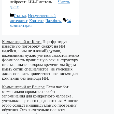
нейросеть ИИ-Писатель …
Читать
далее
Рубрики
Статьи
,
Искусственный
интеллект
,
Контент
,
Чат-боты
34
комментария
Комментарий от Кати:
Перефразируя
известную поговорку, скажу: на ИИ
надейся, а сам не плошай) думаю,
школьникам нужно учиться самостоятельно
формировать правильную речь и структуру
письма, иначе в скором времени мы будем
иметь сотни специалистов, не умеющих
даже составить приветственное письмо для
компании без помощи ИИ.
Комментарий от Венера:
Если чат бот
может анализировать способы
запоминания для конкретного человека ,
учитывая еще и его предпочтения. А после
этого создаст индивидуальную программу
обучения. Это значительно повысит