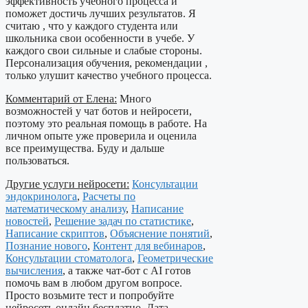
эффективность учебного процесса и
поможет достичь лучших результатов. Я
считаю , что у каждого студента или
школьника свои особенности в учебе. У
каждого свои сильные и слабые стороны.
Персонализация обучения, рекомендации ,
только улушит качество учебного процесса.
Комментарий от Елена:
Много
возможностей у чат ботов и нейросети,
поэтому это реальная помощь в работе. На
личном опыте уже проверила и оценила
все преимущества. Буду и дальше
пользоваться.
Другие услуги нейросети:
Консультации
эндокринолога
,
Расчеты по
математическому анализу
,
Написание
новостей
,
Решение задач по статистике
,
Написание скриптов
,
Объяснение понятий
,
Познание нового
,
Контент для вебинаров
,
Консультации стоматолога
,
Геометрические
вычисления
, а также чат-бот с AI готов
помочь вам в любом другом вопросе.
Просто возьмите тест и попробуйте
нейросеть онлайн бесплатно. Дата