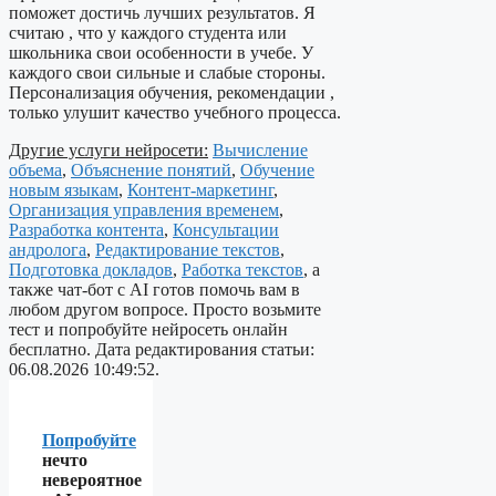
поможет достичь лучших результатов. Я
считаю , что у каждого студента или
школьника свои особенности в учебе. У
каждого свои сильные и слабые стороны.
Персонализация обучения, рекомендации ,
только улушит качество учебного процесса.
Другие услуги нейросети:
Вычисление
объема
,
Объяснение понятий
,
Обучение
новым языкам
,
Контент-маркетинг
,
Организация управления временем
,
Разработка контента
,
Консультации
андролога
,
Редактирование текстов
,
Подготовка докладов
,
Работка текстов
, а
также чат-бот с AI готов помочь вам в
любом другом вопросе. Просто возьмите
тест и попробуйте нейросеть онлайн
бесплатно. Дата редактирования статьи:
06.08.2026 10:49:52.
Попробуйте
нечто
невероятное