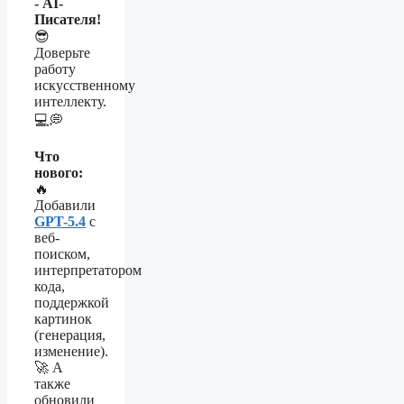
- AI-
Писателя!
😎
Доверьте
работу
искусственному
интеллекту.
💻💭
Что
нового:
🔥
Добавили
GPT-5.4
с
веб-
поиском,
интерпретатором
кода,
поддержкой
картинок
(генерация,
изменение).
🚀 А
также
обновили