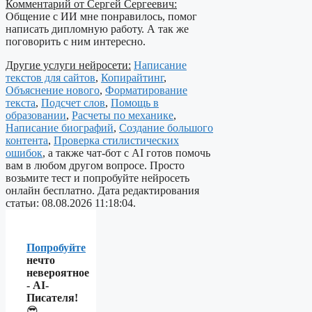
Комментарий от Сергей Сергеевич:
Общение с ИИ мне понравилось, помог
написать дипломную работу. А так же
поговорить с ним интересно.
Другие услуги нейросети:
Написание
текстов для сайтов
,
Копирайтинг
,
Объяснение нового
,
Форматирование
текста
,
Подсчет слов
,
Помощь в
образовании
,
Расчеты по механике
,
Написание биографий
,
Создание большого
контента
,
Проверка стилистических
ошибок
, а также чат-бот с AI готов помочь
вам в любом другом вопросе. Просто
возьмите тест и попробуйте нейросеть
онлайн бесплатно. Дата редактирования
статьи: 08.08.2026 11:18:04.
Попробуйте
нечто
невероятное
- AI-
Писателя!
😎