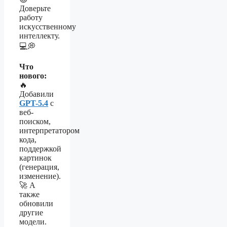
Доверьте
работу
искусственному
интеллекту.
💻💭
Что
нового:
🔥
Добавили
GPT-5.4
с
веб-
поиском,
интерпретатором
кода,
поддержкой
картинок
(генерация,
изменение).
🚀 А
также
обновили
другие
модели.