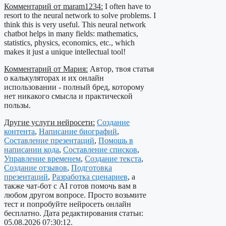
Комментарий от maram1234:
I often have to
resort to the neural network to solve problems. I
think this is very useful. This neural network
chatbot helps in many fields: mathematics,
statistics, physics, economics, etc., which
makes it just a unique intellectual tool!
Комментарий от Мария:
Автор, твоя статья
о калькуляторах и их онлайн
использовании - полный бред, которому
нет никакого смысла и практической
пользы.
Другие услуги нейросети:
Создание
контента
,
Написание биографий
,
Составление презентаций
,
Помощь в
написании кода
,
Составление списков
,
Управление временем
,
Создание текста
,
Создание отзывов
,
Подготовка
презентаций
,
Разработка сценариев
, а
также чат-бот с AI готов помочь вам в
любом другом вопросе. Просто возьмите
тест и попробуйте нейросеть онлайн
бесплатно. Дата редактирования статьи:
05.08.2026 07:30:12.