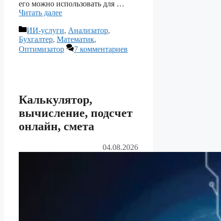
его можно использовать для …
Читать далее
Рубрики
ИИ-услуги
,
Анализатор
,
Бухгалтер
,
Математик
,
Оптимизатор
7 комментариев
Калькулятор,
вычисление, подсчет
онлайн, смета
04.08.2026