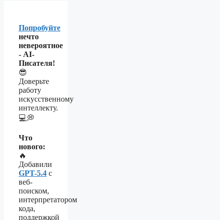
Попробуйте
нечто
невероятное
- AI-
Писателя!
😎
Доверьте
работу
искусственному
интеллекту.
💻💭
Что
нового:
🔥
Добавили
GPT-5.4
с
веб-
поиском,
интерпретатором
кода,
поддержкой