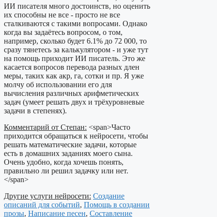
ИИ писателя много достоинств, но оценить
их способны не все - просто не все
сталкиваются с такими вопросами. Однако
когда вы задаётесь вопросом, о том,
например, сколько будет 6.1% до 72 000, то
сразу тянетесь за калькулятором - и уже тут
на помощь приходит ИИ писатель. Это же
касается вопросов перевода разных длен
меры, таких как акр, га, сотки и пр. Я уже
молчу об использовании его для
вычисления различных арифметических
задач (умеет решать двух и трёхуровневые
задачи в степенях).
Комментарий от Степан:
<span>Часто
приходится обращаться к нейросети, чтобы
решать математические задачи, которые
есть в домашних заданиях моего сына.
Очень удобно, когда хочешь понять,
правильно ли решил задачку или нет.
</span>
Другие услуги нейросети:
Создание
описаний для событий
,
Помощь в создании
прозы
,
Написание песен
,
Составление