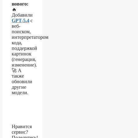
нового:
🔥
Добавили
GPT-5.4
с
веб-
поиском,
интерпретатором
кода,
поддержкой
картинок
(генерация,
изменение).
🚀 А
также
обновили
другие
модели.
Нравится
сервис?
Поделитесь!