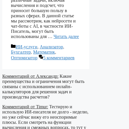
различные задачи, включая
вычисления и подсчет, что
приносит большую пользу в
разных сферах. В данной статье
мы рассмотрим, как нейросети и
чат-боты с AI, в частности ИИ-
Писатель, могут быть
использованы для …
Читать далее
Рубрики
ИИ-услуги
,
Анализатор
,
Бухгалтер
,
Математик
,
Оптимизатор
5 комментариев
Комментарий от Александр:
Какие
преимущества и ограничения могут быть
связаны с использованием онлайн-
калькуляторов для решения задач и
производства расчетов?
Комментарий от Timur:
Тестирую и
использую ИИ-писателя не долго - неделю,
но уже сейчас вижу его неоспоримые
плюсы. Если смотреть на функции
вычисления и смежных вопросах, то тут у