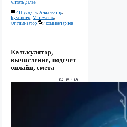
Читать далее
Рубрики
ИИ-услуги
,
Анализатор
,
Бухгалтер
,
Математик
,
Оптимизатор
7 комментариев
Калькулятор,
вычисление, подсчет
онлайн, смета
04.08.2026