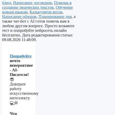
блюд
,
Написание договоров
,
Помощь в
создании творческих текстов
,
Обучение
новым языкам
,
Калькулятор весов
,
Написание обзоров
,
Планирование дня
, а
также чат-бот с AI готов помочь вам в
любом другом вопросе. Просто возьмите
тест и попробуйте нейросеть онлайн
бесплатно. Дата редактирования статьи:
09.08.2026 11:48:09.
Попробуйте
нечто
невероятное
- AI-
Писателя!
😎
Доверьте
работу
искусственному
интеллекту.
💻💭
Что