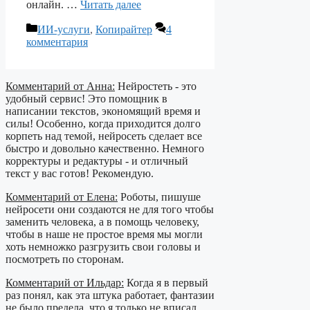
онлайн. …
Читать далее
Рубрики
ИИ-услуги
,
Копирайтер
4
комментария
Комментарий от Анна:
Нейростеть - это
удобный сервис! Это помощник в
написании текстов, экономящий время и
силы! Особенно, когда приходится долго
корпеть над темой, нейросеть сделает все
быстро и довольно качественно. Немного
корректуры и редактуры - и отличный
текст у вас готов! Рекомендую.
Комментарий от Елена:
Роботы, пишуше
нейросети они создаются не для того чтобы
заменить человека, а в помощь человеку,
чтобы в наше не простое время мы могли
хоть немножко разгрузить свои головы и
посмотреть по сторонам.
Комментарий от Ильдар:
Когда я в первый
раз понял, как эта штука работает, фантазии
не было предела, что я только не вписал.