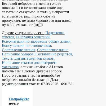
Без такой нейросети у меня в голове
никогда бы и не возникали такие идеи
связать не связуемое. Кстати у нейросети
есть цензура, ряд плохих слов не
пропускает, не знаю хорошо это или плохо,
ну в общем как есть)))))))
Другие услуги нейросети:
Подготовка
текстов
,
Генерация описаний
,
Консультации по здоровому образу жизни
,
Консультации по отношениям
,
Составление планов
,
Составление плана
,
Написание обзоров
,
Составление рецептов
,
Тексты для интернет-магазинов
,
Написание текстов для интернет-
магазинов
, а также чат-бот с AI готов
помочь вам в любом другом вопросе.
Просто возьмите тест и попробуйте
нейросеть онлайн бесплатно. Дата
редактирования статьи: 07.08.2026 16:01:58.
Попробуйте
нечто