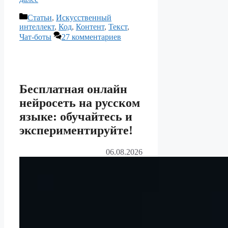
Рубрики
Статьи
,
Искусственный
интеллект
,
Код
,
Контент
,
Текст
,
Чат-боты
27 комментариев
Бесплатная онлайн
нейросеть на русском
языке: обучайтесь и
экспериментируйте!
06.08.2026