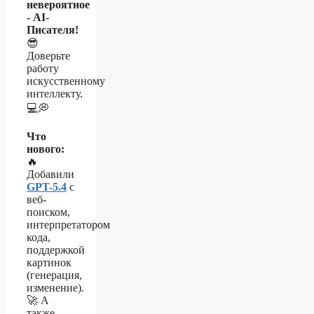
невероятное
- AI-
Писателя!
😎
Доверьте
работу
искусственному
интеллекту.
💻💭
Что
нового:
🔥
Добавили
GPT-5.4
с
веб-
поиском,
интерпретатором
кода,
поддержкой
картинок
(генерация,
изменение).
🚀 А
также