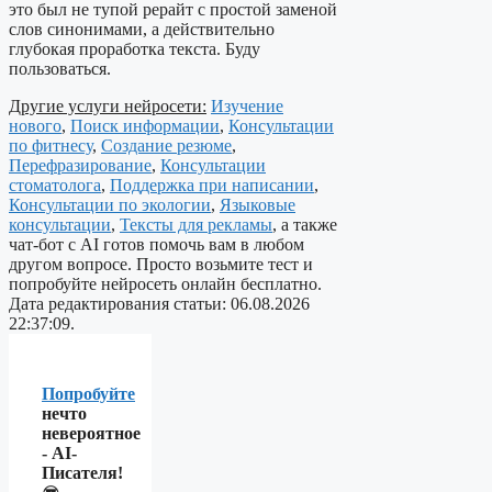
это был не тупой рерайт с простой заменой
слов синонимами, а действительно
глубокая проработка текста. Буду
пользоваться.
Другие услуги нейросети:
Изучение
нового
,
Поиск информации
,
Консультации
по фитнесу
,
Создание резюме
,
Перефразирование
,
Консультации
стоматолога
,
Поддержка при написании
,
Консультации по экологии
,
Языковые
консультации
,
Тексты для рекламы
, а также
чат-бот с AI готов помочь вам в любом
другом вопросе. Просто возьмите тест и
попробуйте нейросеть онлайн бесплатно.
Дата редактирования статьи: 06.08.2026
22:37:09.
Попробуйте
нечто
невероятное
- AI-
Писателя!