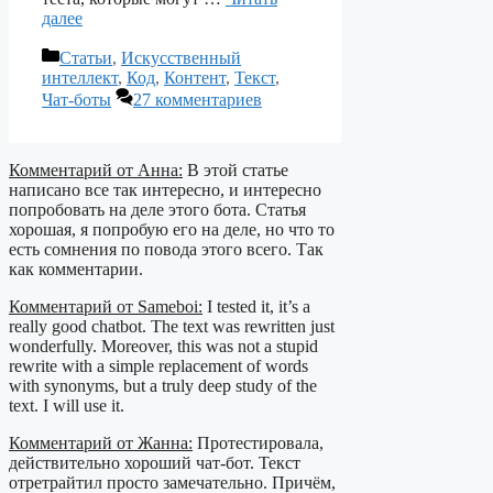
далее
Рубрики
Статьи
,
Искусственный
интеллект
,
Код
,
Контент
,
Текст
,
Чат-боты
27 комментариев
Комментарий от Анна:
В этой статье
написано все так интересно, и интересно
попробовать на деле этого бота. Статья
хорошая, я попробую его на деле, но что то
есть сомнения по повода этого всего. Так
как комментарии.
Комментарий от Sameboi:
I tested it, it’s a
really good chatbot. The text was rewritten just
wonderfully. Moreover, this was not a stupid
rewrite with a simple replacement of words
with synonyms, but a truly deep study of the
text. I will use it.
Комментарий от Жанна:
Протестировала,
действительно хороший чат-бот. Текст
отретрайтил просто замечательно. Причём,