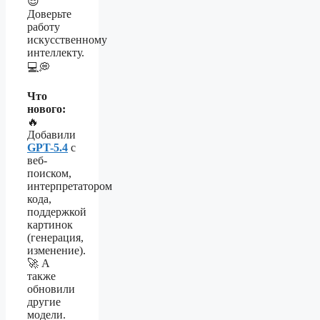
😎
Доверьте
работу
искусственному
интеллекту.
💻💭
Что
нового:
🔥
Добавили
GPT-5.4
с
веб-
поиском,
интерпретатором
кода,
поддержкой
картинок
(генерация,
изменение).
🚀 А
также
обновили
другие
модели.