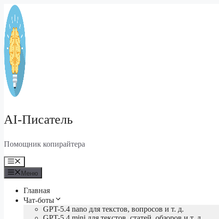
Перейти
к
содержимому
AI-Писатель
Помощник копирайтера
Меню
Меню
Главная
Чат-боты
GPT-5.4 nano для текстов, вопросов и т. д.
GPT-5.4 mini для текстов, статей, обзоров и т. д.