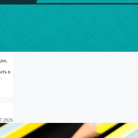
ции,
ать в
…
7.2026