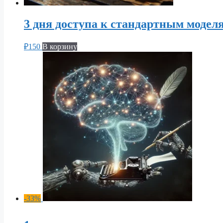
3 дня доступа к стандартным модел
₽
150
В корзину
-33%