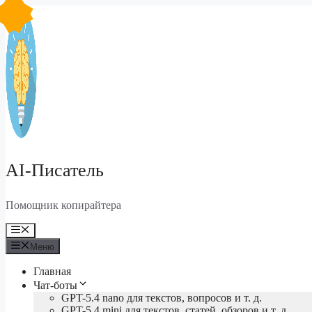
Перейти
к
содержимому
AI-Писатель
Помощник копирайтера
Меню
Меню
Главная
Чат-боты
GPT-5.4 nano для текстов, вопросов и т. д.
GPT-5.4 mini для текстов, статей, обзоров и т. д.